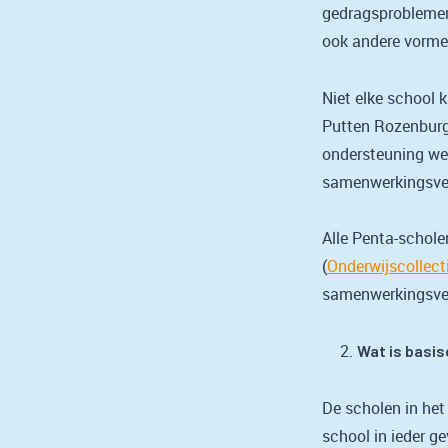
gedragsproblemen 
ook andere vorme
Niet elke school 
Putten Rozenburg 
ondersteuning we
samenwerkingsver
Alle Penta-schole
(
Onderwijscollect
samenwerkingsve
Wat is basi
De scholen in he
school in ieder g