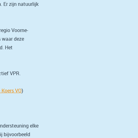
Er zijn natuurlijk
regio Voorne-
s waar deze
d. Het
.
ctief VPR.
 Koers VO
)
ndersteuning elke
j bijvoorbeeld