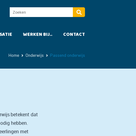
SATIE
WERKEN BIJ..
CONTACT
Home
Onderwijs
Passend onderwijs
rwijs betekent dat
 nodig hebben.
leerlingen met